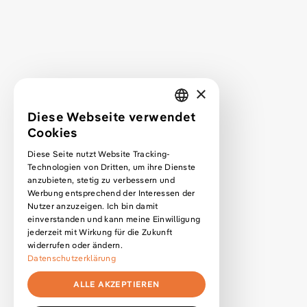
Projekte
Mehr über mich
Kontakt
Projektanfrage
×
Webdesign lernen
Diese Webseite verwendet
GERMAN
Cookies
Podcast
ENGLISH
Diese Seite nutzt Website Tracking-
Podcast Premium Abo
Technologien von Dritten, um ihre Dienste
Blog
anzubieten, stetig zu verbessern und
Werbung entsprechend der Interessen der
Kurse
Nutzer anzuzeigen. Ich bin damit
Newsletter
einverstanden und kann meine Einwilligung
jederzeit mit Wirkung für die Zukunft
widerrufen oder ändern.
Datenschutzerklärung
Datenschutzerklärung
Impressum
ALLE AKZEPTIEREN
Cookie-Einstellungen anpassen