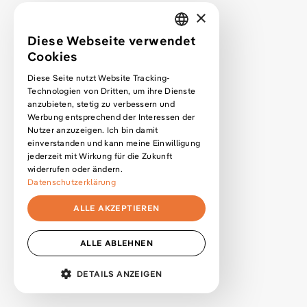
Patreon only
×
Podcast
Diese Webseite verwendet
GERMAN
August 28, 2022
Cookies
Q&A 29: Selbstständig neben Studium / Website Besucher ohne
ENGLISH
Diese Seite nutzt Website Tracking-
Java Script / Projektmanagement Tipps / Webflow
Technologien von Dritten, um ihre Dienste
Programmiersprache lernen
anzubieten, stetig zu verbessern und
Antworten zu euren Fragen aus dem Monat August 2022 zu den
Werbung entsprechend der Interessen der
Themen: Selbstständigkeit neben dem Studium, was passiert mit
Nutzer anzuzeigen. Ich bin damit
Website Besucher ohne Java Script und Projektmanagement Tipps.
einverstanden und kann meine Einwilligung
jederzeit mit Wirkung für die Zukunft
widerrufen oder ändern.
Datenschutzerklärung
Business
Podcast
Kunden gewinnen
ALLE AKZEPTIEREN
August 16, 2022
Wie erkennen Kunden den Wert ihrer Website? Value Based Pricing
ALLE ABLEHNEN
Kann sich das Verständnis für den Mehrwert einer Webseite für den
MENÜ
Kunden im ersten Gespräch verschieben? Welche Fragen muss man
DETAILS ANZEIGEN
dafür stellen?
UNBEDINGT ERFORDERLICH