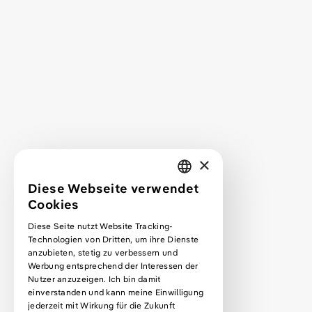
Leistungen
Service
Service FAQ
Projekte
Mehr über mich
Kontakt
Projektanfrage
×
Webdesign lernen
Diese Webseite verwendet
GERMAN
Cookies
Podcast
ENGLISH
Diese Seite nutzt Website Tracking-
Podcast Premium Abo
Technologien von Dritten, um ihre Dienste
Blog
anzubieten, stetig zu verbessern und
Werbung entsprechend der Interessen der
Kurse
Nutzer anzuzeigen. Ich bin damit
Newsletter
einverstanden und kann meine Einwilligung
jederzeit mit Wirkung für die Zukunft