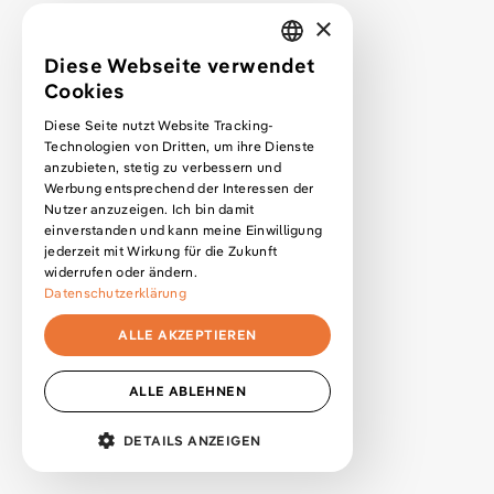
×
Diese Webseite verwendet
GERMAN
Cookies
ENGLISH
Diese Seite nutzt Website Tracking-
Technologien von Dritten, um ihre Dienste
*
anzubieten, stetig zu verbessern und
Werbung entsprechend der Interessen der
Nutzer anzuzeigen. Ich bin damit
einverstanden und kann meine Einwilligung
jederzeit mit Wirkung für die Zukunft
Leistungen
widerrufen oder ändern.
Datenschutzerklärung
Service
Service FAQ
ALLE AKZEPTIEREN
Projekte
ALLE ABLEHNEN
Mehr über mich
Kontakt
MENÜ
DETAILS ANZEIGEN
Projektanfrage
UNBEDINGT ERFORDERLICH