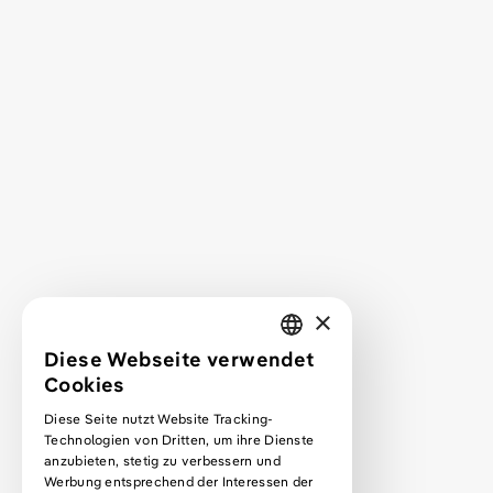
Leistungen
Service
Service FAQ
Projekte
Mehr über mich
Kontakt
Projektanfrage
×
Webdesign lernen
Diese Webseite verwendet
GERMAN
Cookies
Podcast
ENGLISH
Diese Seite nutzt Website Tracking-
Podcast Premium Abo
Technologien von Dritten, um ihre Dienste
Blog
anzubieten, stetig zu verbessern und
Werbung entsprechend der Interessen der
Kurse