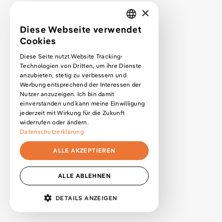
Case Study umwandelst, um damit neue Kunden über dein Website
×
Portfolio zu generieren.
Diese Webseite verwendet
GERMAN
Cookies
ENGLISH
Diese Seite nutzt Website Tracking-
Inspiration
Technologien von Dritten, um ihre Dienste
anzubieten, stetig zu verbessern und
May 6, 2019
Werbung entsprechend der Interessen der
10+ Hörbücher für Designer, Entwickler, Freelancer und
Nutzer anzuzeigen. Ich bin damit
Selbstständige
einverstanden und kann meine Einwilligung
Hier sind meine Top Hörbuchempfehlungen für Gestalter, Konzepter,
jederzeit mit Wirkung für die Zukunft
Projektmanager und selbstständige Freelancer in der kreativen
widerrufen oder ändern.
Branche.
Datenschutzerklärung
ALLE AKZEPTIEREN
ALLE ABLEHNEN
MENÜ
DETAILS ANZEIGEN
UNBEDINGT ERFORDERLICH
*