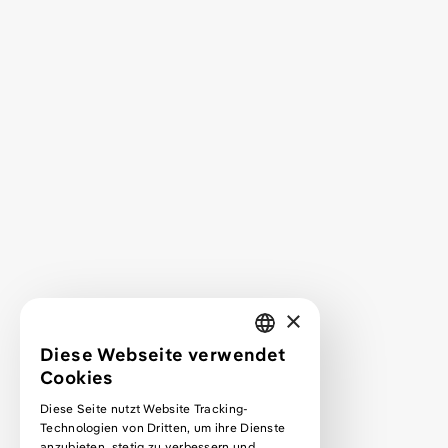
*
Leistungen
Service
Service FAQ
Projekte
Mehr über mich
Kontakt
Projektanfrage
×
Webdesign lernen
Diese Webseite verwendet
GERMAN
Cookies
Podcast
ENGLISH
Diese Seite nutzt Website Tracking-
Podcast Premium Abo
Technologien von Dritten, um ihre Dienste
Blog
anzubieten, stetig zu verbessern und