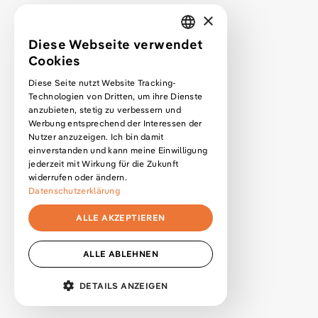
×
Webdesign lernen
Diese Webseite verwendet
GERMAN
Cookies
Podcast
ENGLISH
Diese Seite nutzt Website Tracking-
Podcast Premium Abo
Technologien von Dritten, um ihre Dienste
Blog
anzubieten, stetig zu verbessern und
Werbung entsprechend der Interessen der
Kurse
Nutzer anzuzeigen. Ich bin damit
Newsletter
einverstanden und kann meine Einwilligung
jederzeit mit Wirkung für die Zukunft
widerrufen oder ändern.
Datenschutzerklärung
Datenschutzerklärung
Impressum
ALLE AKZEPTIEREN
Cookie-Einstellungen anpassen
Copyright
2026
by Jonas Arleth
ALLE ABLEHNEN
Mit * gekennzeichnete Links sind Affiliate Links
MENÜ
DETAILS ANZEIGEN
UNBEDINGT ERFORDERLICH