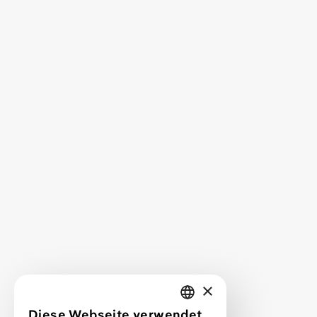
*
Leistungen
Service
Service FAQ
Projekte
Mehr über mich
Kontakt
Projektanfrage
×
Webdesign lernen
Diese Webseite verwendet