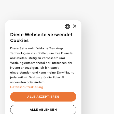
Mehr über mich
Kontakt
Projektanfrage
×
Webdesign lernen
Diese Webseite verwendet
GERMAN
Cookies
Podcast
ENGLISH
Podcast Premium Abo
Diese Seite nutzt Website Tracking-
Technologien von Dritten, um ihre Dienste
Blog
anzubieten, stetig zu verbessern und
Werbung entsprechend der Interessen der
Kurse
Nutzer anzuzeigen. Ich bin damit
Newsletter
einverstanden und kann meine Einwilligung
jederzeit mit Wirkung für die Zukunft
widerrufen oder ändern.
Datenschutzerklärung
Datenschutzerklärung
Impressum
ALLE AKZEPTIEREN
Cookie-Einstellungen anpassen
Copyright
2026
by Jonas Arleth
ALLE ABLEHNEN
Mit * gekennzeichnete Links sind Affiliate Links