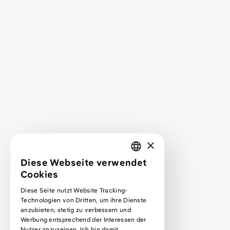
Leistungen
Service
Service FAQ
Projekte
Mehr über mich
Kontakt
Projektanfrage
×
Webdesign lernen
Diese Webseite verwendet
GERMAN
Cookies
Podcast
ENGLISH
Diese Seite nutzt Website Tracking-
Podcast Premium Abo
Technologien von Dritten, um ihre Dienste
Blog
anzubieten, stetig zu verbessern und
Werbung entsprechend der Interessen der
Kurse
Nutzer anzuzeigen. Ich bin damit